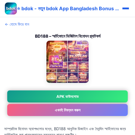
⭐ bdok - নতুন bdok App Bangladesh Bonus bKash
← হোমে ফিরে যান
BD188 – স্মার্টফোনে ডিজিটাল বিনোদন প্ল্যাটফর্ম
APK ডাউনলোড
এখনই নিবন্ধন করুন
সাম্প্রতিক বিনোদন অ্যাপগুলোর মধ্যে, BD188 আধুনিক ডিজাইন এবং দৈনন্দিন স্মার্টফোনের জন্য
অপ্টিমাইজ করা পারফরম্যান্সের সমন্বয়ের কারণে লক্ষণীয়।