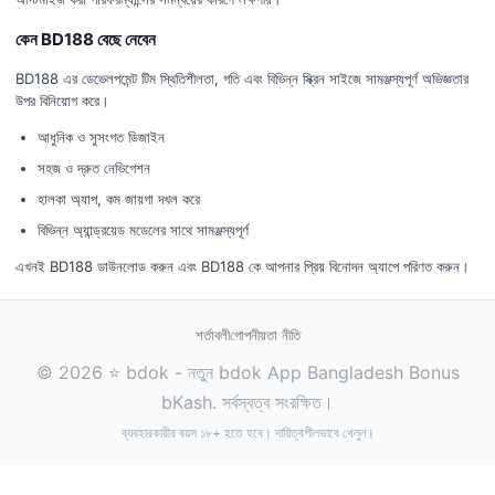
কেন BD188 বেছে নেবেন
BD188 এর ডেভেলপমেন্ট টিম স্থিতিশীলতা, গতি এবং বিভিন্ন স্ক্রিন সাইজে সামঞ্জস্যপূর্ণ অভিজ্ঞতার
উপর বিনিয়োগ করে।
আধুনিক ও সুসংগত ডিজাইন
সহজ ও দ্রুত নেভিগেশন
হালকা অ্যাপ, কম জায়গা দখল করে
বিভিন্ন অ্যান্ড্রয়েড মডেলের সাথে সামঞ্জস্যপূর্ণ
এখনই BD188 ডাউনলোড করুন এবং BD188 কে আপনার প্রিয় বিনোদন অ্যাপে পরিণত করুন।
শর্তাবলী
গোপনীয়তা নীতি
© 2026 ⭐ bdok - নতুন bdok App Bangladesh Bonus
bKash. সর্বস্বত্ব সংরক্ষিত।
ব্যবহারকারীর বয়স ১৮+ হতে হবে। দায়িত্বশীলভাবে খেলুন।